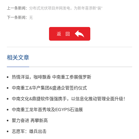
上一条新闻：
分布式光伏项目并网发电，为新年喜添新“装”
下一条新闻：
无
返 回
相关文章
热情洋溢，咖啡飘香 中南重工参展俄罗斯
中南重工&华产集团&盛通企管签约仪式
中南文化&鼎捷软件强强携手，以信息化推动管理全面升级！
中南重工龙年首秀埃及EGYPS石油展
聚力奋进 再攀新高
志愿军：雄兵出击